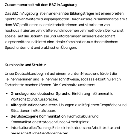
Zusammenarbeit mit dem BBZ in Augsburg
Das BBZ in Augsburg ist ein anerkannter Bildungsträger mit einem breiten
Spektrum an Weiterbildungsangeboten. Durch unsere Zusammenarbeit mit
dem BBZ profitieren unsere Mitarbeiterinnen und Mitarbeiter von
hochqualifizierten Lehrkräften und modernen Lehrmethoden. Der Kurs ist
speziell auf die Bedürfnisse und Anforderungen unserer Belegschaft
zugeschnitten und bietet eine ideale Kombination aus theoretischem
Sprachunterricht und praktischen Übungen.
Kursinhalte und Struktur
Unser Deutschkurs beginnt auf einem leichten Niveau und fördert die
Teilnehmerinnen und Teilnehmer schrittweise, sodass sie kontinuierlich
Fortschritte machen können. Die Kursinhalte umfassen:
Grundlagen der deutschen Sprache
: Einführung in Grammatik,
Wortschatz und Aussprache.
Alltagssituationen meistern
: Übungen zu alltäglichen Gesprächen und
Situationen im Berufsleben.
Berufsbezogene Kommunikation
: Fachvokabular und
Kommunikationsstrategien für den Arbeitsplatz.
Interkulturelles Training
: Einblick in die deutsche Arbeitskultur und
gesellschaftliche Gepflogenheiten.