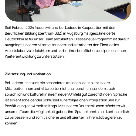
Seit Februar 2024 freuen wir uns, bei Ledeco in Kooperation mit dem
Beruflichen Bildungszentrum(BBZ) in Augsburg maßgeschneiderte
Deutschkurse für unser Team anzubieten. Dieses neue Programm ist darauf
ausgelegt, unseren Mitarbeiterinnen und Mitarbeiter den Einstieg ins
Arbeitsleben zu erleichtern und sie bei ihrer beruflichen und persönlichen
Weiterentwicklung zu unterstützen.
Zielsetzung und Motivation
Bei Ledeco ist es uns ein besonderes Anliegen, dass sich unsere
Mitarbeiterinnen und Mitarbeiter nicht nur beruflich, sondern auch
sprachlich und kulturell in ihrem neuen Umfeld gut zurechtfinden. Sprache
ist ein entscheidender Schlüssel zur erfolgreichen Integration und zur
Bewältigung des Arbeitsalltags. Mit unseren Deutschkursen möchten wir
unserem Team die Möglichkeit geben, ihre Sprachkenntnisse kontinuierlich
zu verbessern und somit sicherer und effizienter in ihrem Job agieren zu
können.