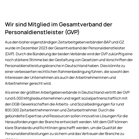
Wir sind Mitglied im Gesamtverband der
Personaldienstleister (GVP)
Aus den bisher eigenständigen Zeitarbeitgeberverbänden BAP und iGZ
wurde im Dezember 2023 der Gesamtverband der Personaldienstleister
(GVP). Durch die Bündelung der beiden Verbände wird der GVP zukünftig eine
noch stärkere Stimme bei der Gestaltung von Gesetzen und Vorschriften der
Personaldienstleistungsbranche in Deutschland haben. Dies könnte zu
einer verbesserten rechtlichen Rahmenbedingung führen, die sowohl den
Interessen der Unternehmen als auch der Arbeitnehmerinnen und
Arbeitnehmer gerecht wird.
Als einer der größten Arbeitgeberverbände in Deutschland vertritt der GVP
rund 6.000 Mitgliedsunternehmen und regelt sozialpartnerschaftlich mit
den DGB-Gewerkschaften die Arbeits- und Sozialbedingungen für rund
800.000 Zeitarbeitnehmerinnen und Zeitarbeitnehmer. Durch die
gebündelte Expertise und Ressourcen sollen innovative Lösungen für die
Herausforderungen der Branche entwickelt werden. Mit dem GVP können
klare Standards und Richtlinien geschafft werden, um die Qualität der
Personaldienstleistungen zu sichern und das Vertrauen der Branche zu