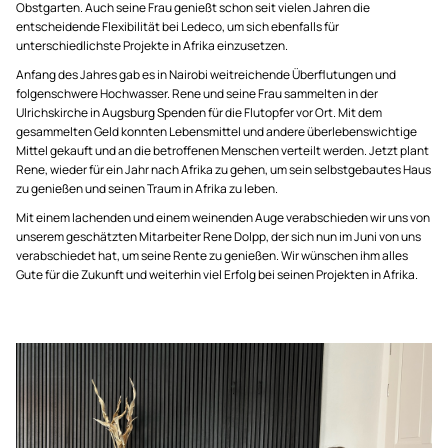
Obstgarten. Auch seine Frau genießt schon seit vielen Jahren die
entscheidende Flexibilität bei Ledeco, um sich ebenfalls für
unterschiedlichste Projekte in Afrika einzusetzen.
Anfang des Jahres gab es in Nairobi weitreichende Überflutungen und
folgenschwere Hochwasser. Rene und seine Frau sammelten in der
Ulrichskirche in Augsburg Spenden für die Flutopfer vor Ort. Mit dem
gesammelten Geld konnten Lebensmittel und andere überlebenswichtige
Mittel gekauft und an die betroffenen Menschen verteilt werden. Jetzt plant
Rene, wieder für ein Jahr nach Afrika zu gehen, um sein selbstgebautes Haus
zu genießen und seinen Traum in Afrika zu leben.
Mit einem lachenden und einem weinenden Auge verabschieden wir uns von
unserem geschätzten Mitarbeiter Rene Dolpp, der sich nun im Juni von uns
verabschiedet hat, um seine Rente zu genießen. Wir wünschen ihm alles
Gute für die Zukunft und weiterhin viel Erfolg bei seinen Projekten in Afrika.