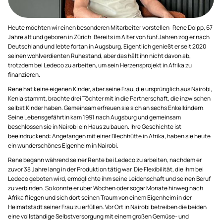
Heute möchten wir einen besonderen Mitarbeiter vorstellen: Rene Dolpp, 67
Jahre alt und geboren in Zürich. Bereits im Alter von fünf Jahren zog er nach
Deutschland und lebte fortan in Augsburg. Eigentlich genießt er seit 2020
seinen wohlverdienten Ruhestand, aber das hält ihn nicht davon ab,
trotzdem bei Ledeco zu arbeiten, um sein Herzensprojekt in Afrika zu
finanzieren.
Rene hat keine eigenen Kinder, aber seine Frau, die ursprünglich aus Nairobi,
Kenia stammt, brachte drei Töchter mit in die Partnerschaft, die inzwischen
selbst Kinder haben. Gemeinsam erfreuen sie sich an sechs Enkelkindern.
Seine Lebensgefährtin kam 1991 nach Augsburg und gemeinsam
beschlossen sie in Nairobi ein Haus zu bauen. Ihre Geschichte ist
beeindruckend: Angefangen mit einer Blechhütte in Afrika, haben sie heute
ein wunderschönes Eigenheim in Nairobi.
Rene begann während seiner Rente bei Ledeco zu arbeiten, nachdem er
zuvor 38 Jahre lang in der Produktion tätig war. Die Flexibilität, die ihm bei
Ledeco geboten wird, ermöglichte ihm seine Leidenschaft und seinen Beruf
zu verbinden. So konnte er über Wochen oder sogar Monate hinweg nach
Afrika fliegen und sich dort seinen Traum von einem Eigenheim in der
Heimatstadt seiner Frau zu erfüllen. Vor Ort in Nairobi betreiben die beiden
eine vollständige Selbstversorgung mit einem großen Gemüse- und