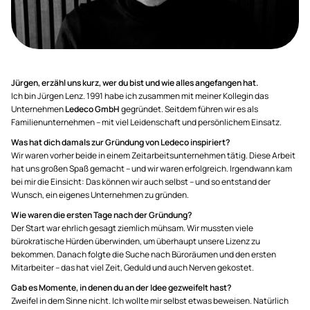
Jürgen, erzähl uns kurz, wer du bist und wie alles angefangen hat.
Ich bin Jürgen Lenz. 1991 habe ich zusammen mit meiner Kollegin das
Unternehmen
Ledeco
GmbH
gegründet. Seitdem führen wir es als
Familienunternehmen – mit viel Leidenschaft und persönlichem Einsatz.
Was hat dich damals zur Gründung von Ledeco inspiriert?
Wir waren vorher beide in einem Zeitarbeitsunternehmen tätig. Diese Arbeit
hat uns großen Spaß gemacht – und wir waren erfolgreich. Irgendwann kam
bei mir die Einsicht: Das können wir auch selbst – und so entstand der
Wunsch, ein eigenes Unternehmen zu gründen.
Wie waren die ersten Tage nach der Gründung?
Der Start war ehrlich gesagt ziemlich mühsam. Wir mussten viele
bürokratische Hürden überwinden, um überhaupt unsere Lizenz zu
bekommen. Danach folgte die Suche nach Büroräumen und den ersten
Mitarbeiter – das hat viel Zeit, Geduld und auch Nerven gekostet.
Gab es Momente, in denen du an der Idee gezweifelt hast?
Zweifel in dem Sinne nicht. Ich wollte mir selbst etwas beweisen. Natürlich