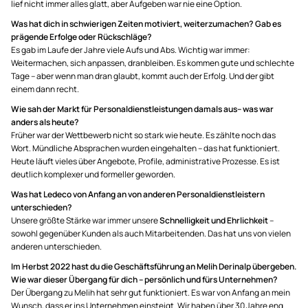
lief nicht immer alles glatt, aber Aufgeben war nie eine Option.
Was hat dich in schwierigen Zeiten motiviert, weiterzumachen? Gab es
prägende Erfolge oder Rückschläge?
Es gab im Laufe der Jahre viele Aufs und Abs. Wichtig war immer:
Weitermachen, sich anpassen, dranbleiben. Es kommen gute und schlechte
Tage – aber wenn man dran glaubt, kommt auch der Erfolg. Und der gibt
einem dann recht.
Wie sah der Markt für Personaldienstleistungen damals aus– was war
anders als heute?
Früher war der Wettbewerb nicht so stark wie heute. Es zählte noch das
Wort. Mündliche Absprachen wurden eingehalten – das hat funktioniert.
Heute läuft vieles über Angebote, Profile, administrative Prozesse. Es ist
deutlich komplexer und formeller geworden.
Was hat Ledeco von Anfang an von anderen Personaldienstleistern
unterschieden?
Unsere größte Stärke war immer unsere
Schnelligkeit und Ehrlichkeit
–
sowohl gegenüber Kunden als auch Mitarbeitenden. Das hat uns von vielen
anderen unterschieden.
Im Herbst 2022 hast du die Geschäftsführung an Melih Derinalp übergeben.
Wie war dieser Übergang für dich – persönlich und fürs Unternehmen?
Der Übergang zu Melih hat sehr gut funktioniert. Es war von Anfang an mein
Wunsch, dass er ins Unternehmen einsteigt. Wir haben über 30 Jahre eng