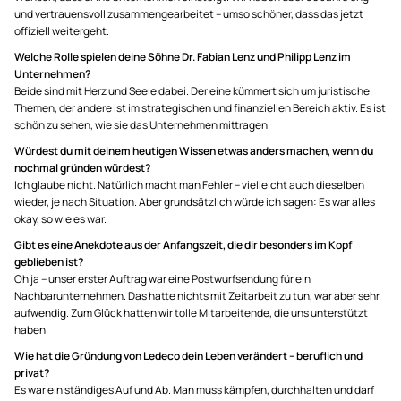
und vertrauensvoll zusammengearbeitet – umso schöner, dass das jetzt
offiziell weitergeht.
Welche Rolle spielen deine Söhne Dr. Fabian Lenz und Philipp Lenz im
Unternehmen?
Beide sind mit Herz und Seele dabei. Der eine kümmert sich um juristische
Themen, der andere ist im strategischen und finanziellen Bereich aktiv. Es ist
schön zu sehen, wie sie das Unternehmen mittragen.
Würdest du mit deinem heutigen Wissen etwas anders machen, wenn du
nochmal gründen würdest?
Ich glaube nicht. Natürlich macht man Fehler – vielleicht auch dieselben
wieder, je nach Situation. Aber grundsätzlich würde ich sagen: Es war alles
okay, so wie es war.
Gibt es eine Anekdote aus der Anfangszeit, die dir besonders im Kopf
geblieben ist?
Oh ja – unser erster Auftrag war eine Postwurfsendung für ein
Nachbarunternehmen. Das hatte nichts mit Zeitarbeit zu tun, war aber sehr
aufwendig. Zum Glück hatten wir tolle Mitarbeitende, die uns unterstützt
haben.
Wie hat die Gründung von Ledeco dein Leben verändert – beruflich und
privat?
Es war ein ständiges Auf und Ab. Man muss kämpfen, durchhalten und darf