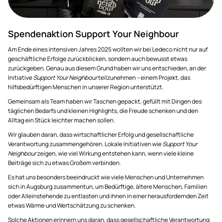
Spendenaktion Support Your Neighbour
Am Ende eines intensiven Jahres 2025 wollten wir bei Ledeco nicht nur auf
geschäftliche Erfolge zurückblicken, sondern auch bewusst etwas
zurückgeben. Genau aus diesem Grund haben wir uns entschieden, an der
Initiative
Support Your Neighbour
teilzunehmen – einem Projekt, das
hilfsbedürftigen Menschen in unserer Region unterstützt.
Gemeinsam als Team haben wir Taschen gepackt, gefüllt mit Dingen des
täglichen Bedarfs und kleinen Highlights, die Freude schenken und den
Alltag ein Stück leichter machen sollen.
Wir glauben daran, dass wirtschaftlicher Erfolg und gesellschaftliche
Verantwortung zusammengehören. Lokale Initiativen wie
Support Your
Neighbour
zeigen, wie viel Wirkung entstehen kann, wenn viele kleine
Beiträge sich zu etwas Großem verbinden.
Es hat uns besonders beeindruckt wie viele Menschen und Unternehmen
sich in Augsburg zusammentun, um Bedürftige, ältere Menschen, Familien
oder Alleinstehende zu entlasten und ihnen in einer herausfordernden Zeit
etwas Wärme und Wertschätzung zu schenken.
Solche Aktionen erinnern uns daran, dass gesellschaftliche Verantwortung