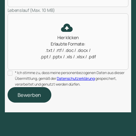
Lebenslauf (Max. 10 MB)
Hier klicken
Erlaubte Formate:
.txt / .rtf / .doc / .docx /
.ppt / .pptx / .xls / .xlsx / .pdf
* Ich stimme zu, dass meine personenbezogenen Daten aus dieser
Übermittlung, gemäß der
Datenschutzerklärung
gespeichert,
verarbeitet und genutzt werden dürfen.
Bewerben