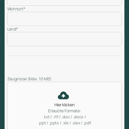
Wohnort*
Land*
Zeugnisse (Max. 10 MB)
Hier klicken
Erlaubte Formate:
.txt / .rtf / .doc / .docx /
.ppt / .pptx / .xls / .xlsx / .pdf