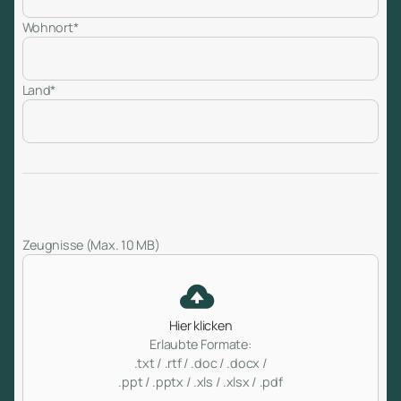
Wohnort*
Land*
Zeugnisse (Max. 10 MB)
Hier klicken
Erlaubte Formate:
.txt / .rtf / .doc / .docx /
.ppt / .pptx / .xls / .xlsx / .pdf