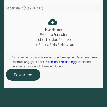
Lebenslauf (Max. 10 MB)
Hier klicken
Erlaubte Formate:
.txt / .rtf / .doc / .docx /
.ppt / .pptx / .xls / .xlsx / .pdf
* Ich stimme zu, dass meine personenbezogenen Daten aus dieser
Übermittlung, gemäß der
Datenschutzerklärung
gespeichert,
verarbeitet und genutzt werden dürfen.
Bewerben