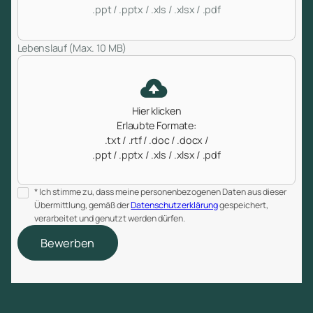
.ppt / .pptx / .xls / .xlsx / .pdf
Lebenslauf (Max. 10 MB)
Hier klicken
Erlaubte Formate:
.txt / .rtf / .doc / .docx /
.ppt / .pptx / .xls / .xlsx / .pdf
* Ich stimme zu, dass meine personenbezogenen Daten aus dieser
Übermittlung, gemäß der
Datenschutzerklärung
gespeichert,
verarbeitet und genutzt werden dürfen.
Bewerben