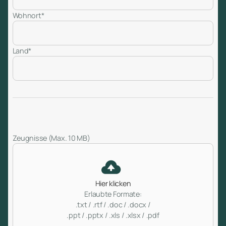
Wohnort*
Land*
Zeugnisse (Max. 10 MB)
Hier klicken
Erlaubte Formate:
.txt / .rtf / .doc / .docx /
.ppt / .pptx / .xls / .xlsx / .pdf