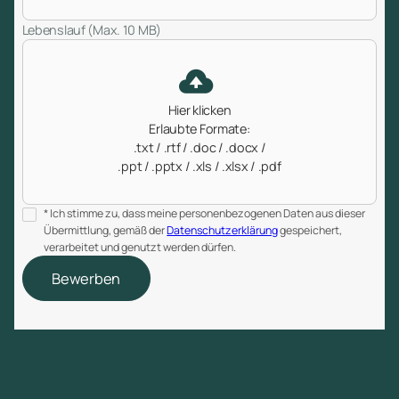
Lebenslauf (Max. 10 MB)
Hier klicken
Erlaubte Formate:
.txt / .rtf / .doc / .docx /
.ppt / .pptx / .xls / .xlsx / .pdf
* Ich stimme zu, dass meine personenbezogenen Daten aus dieser
Übermittlung, gemäß der
Datenschutzerklärung
gespeichert,
verarbeitet und genutzt werden dürfen.
Bewerben