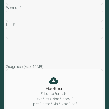
Wohnort*
Land*
Zeugnisse (Max. 10 MB)
Hier klicken
Erlaubte Formate:
.txt / .rtf / .doc / .docx /
.ppt / .pptx / .xls / .xlsx / .pdf