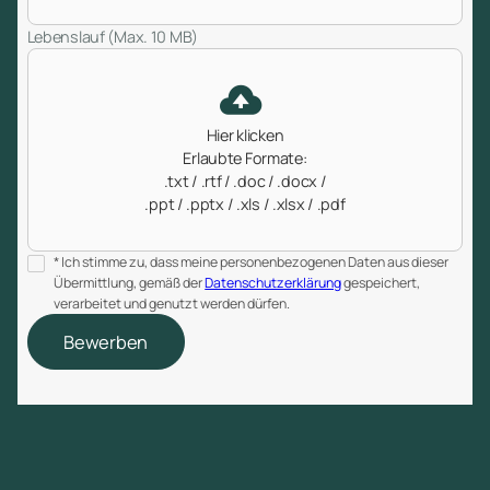
Lebenslauf (Max. 10 MB)
Hier klicken
Erlaubte Formate:
.txt / .rtf / .doc / .docx /
.ppt / .pptx / .xls / .xlsx / .pdf
* Ich stimme zu, dass meine personenbezogenen Daten aus dieser
Übermittlung, gemäß der
Datenschutzerklärung
gespeichert,
verarbeitet und genutzt werden dürfen.
Bewerben