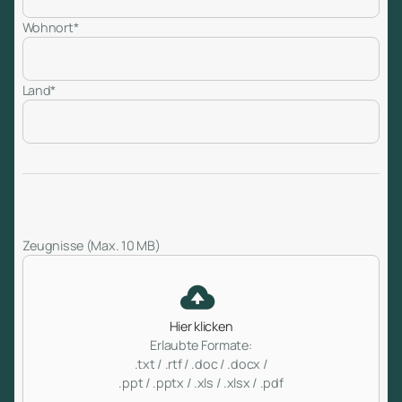
Wohnort*
Land*
Zeugnisse (Max. 10 MB)
Hier klicken
Erlaubte Formate:
.txt / .rtf / .doc / .docx /
.ppt / .pptx / .xls / .xlsx / .pdf